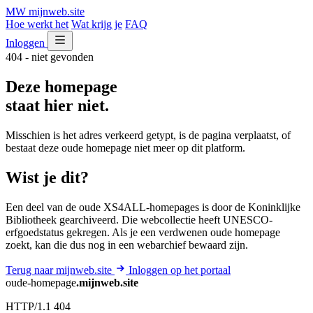
MW
mijnweb
.site
Hoe werkt het
Wat krijg je
FAQ
Inloggen
404 - niet gevonden
Deze homepage
staat hier niet.
Misschien is het adres verkeerd getypt, is de pagina verplaatst, of
bestaat deze oude homepage niet meer op dit platform.
Wist je dit?
Een deel van de oude XS4ALL-homepages is door de Koninklijke
Bibliotheek gearchiveerd. Die webcollectie heeft UNESCO-
erfgoedstatus gekregen. Als je een verdwenen oude homepage
zoekt, kan die dus nog in een webarchief bewaard zijn.
Terug naar mijnweb.site
Inloggen op het portaal
oude-homepage
.mijnweb.site
HTTP/1.1 404