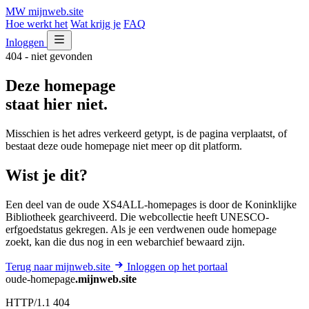
MW
mijnweb
.site
Hoe werkt het
Wat krijg je
FAQ
Inloggen
404 - niet gevonden
Deze homepage
staat hier niet.
Misschien is het adres verkeerd getypt, is de pagina verplaatst, of
bestaat deze oude homepage niet meer op dit platform.
Wist je dit?
Een deel van de oude XS4ALL-homepages is door de Koninklijke
Bibliotheek gearchiveerd. Die webcollectie heeft UNESCO-
erfgoedstatus gekregen. Als je een verdwenen oude homepage
zoekt, kan die dus nog in een webarchief bewaard zijn.
Terug naar mijnweb.site
Inloggen op het portaal
oude-homepage
.mijnweb.site
HTTP/1.1 404