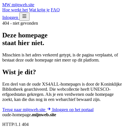
MW
mijnweb
.site
Hoe werkt het
Wat krijg je
FAQ
Inloggen
404 - niet gevonden
Deze homepage
staat hier niet.
Misschien is het adres verkeerd getypt, is de pagina verplaatst, of
bestaat deze oude homepage niet meer op dit platform.
Wist je dit?
Een deel van de oude XS4ALL-homepages is door de Koninklijke
Bibliotheek gearchiveerd. Die webcollectie heeft UNESCO-
erfgoedstatus gekregen. Als je een verdwenen oude homepage
zoekt, kan die dus nog in een webarchief bewaard zijn.
Terug naar mijnweb.site
Inloggen op het portaal
oude-homepage
.mijnweb.site
HTTP/1.1 404